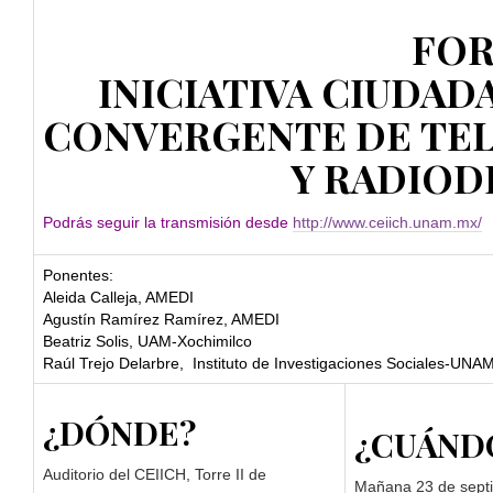
FO
INICIATIVA CIUDAD
CONVERGENTE DE TE
Y RADIOD
Podrás seguir la transmisión desde
http://www.ceiich.unam.mx/
Ponentes:
Aleida Calleja, AMEDI
Agustín Ramírez Ramírez, AMEDI
Beatriz Solis, UAM-Xochimilco
Raúl Trejo Delarbre, Instituto de Investigaciones Sociales-UNA
¿DÓNDE?
¿CUÁND
Auditorio del CEIICH, Torre II de
Mañana 23 de septi