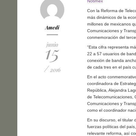
Notimex
Con la Reforma de Teleco
más dinámicos de la econ
millones de mexicanos que
Amedi
Comunicaciones y Transp
conmemoración del tercer
15
junio
“Esta cifra representa má
22 a 57 usuarios de band
conexión de banda ancha 
/
de cada tres en el país c
2016
En el acto conmemorativo
coordinadora de Estrategi
República, Alejandra Lagu
de Telecomunicaciones, G
Comunicaciones y Transpo
como el coordinador naci
En su discurso, el titula
fuerzas políticas del país
relevante reforma, así c