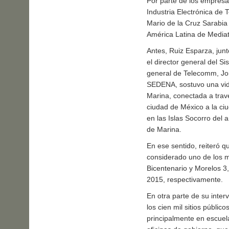
Por parte de los empresar
Industria Electrónica de
Mario de la Cruz Sarabia
América Latina de Media
Antes, Ruiz Esparza, jun
el director general del S
general de Telecomm, Jor
SEDENA, sostuvo una vid
Marina, conectada a travé
ciudad de México a la ciud
en las Islas Socorro del 
de Marina.
En ese sentido, reiteró q
considerado uno de los m
Bicentenario y Morelos 3
2015, respectivamente.
En otra parte de su inte
los cien mil sitios públi
principalmente en escuela