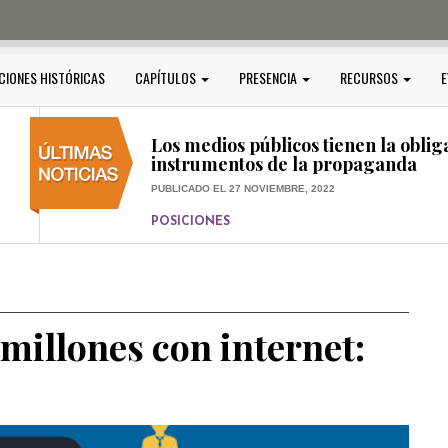
PUBLICADO EL 5 ENERO, 2023
POSICIONES
Amedi condena atentado contra Ci
CIONES HISTÓRICAS
CAPÍTULOS
PRESENCIA
RECURSOS
E
PUBLICADO EL 17 DICIEMBRE, 2022
POSICIONES
,
RELEVANTE
Los medios públicos tienen la oblig
instrumentos de la propaganda
PUBLICADO EL 27 NOVIEMBRE, 2022
POSICIONES
Consejos ciudadanos e IFT deben g
medios públicos
PUBLICADO EL 5 ENERO, 2023
millones con internet: