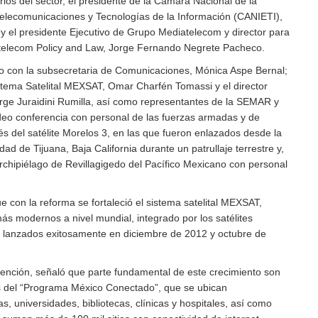
ios del sector, el presidente de la Cámara Nacional de la
 Telecomunicaciones y Tecnologías de la Información (CANIETI),
 y el presidente Ejecutivo de Grupo Mediatelecom y director para
telecom Policy and Law, Jorge Fernando Negrete Pacheco.
to con la subsecretaria de Comunicaciones, Mónica Aspe Bernal;
istema Satelital MEXSAT, Omar Charfén Tomassi y el director
ge Juraidini Rumilla, así como representantes de la SEMAR y
eo conferencia con personal de las fuerzas armadas y de
s del satélite Morelos 3, en las que fueron enlazados desde la
ad de Tijuana, Baja California durante un patrullaje terrestre y,
archipiélago de Revillagigedo del Pacífico Mexicano con personal
ue con la reforma se fortaleció el sistema satelital MEXSAT,
ás modernos a nivel mundial, integrado por los satélites
, lanzados exitosamente en diciembre de 2012 y octubre de
rvención, señaló que parte fundamental de este crecimiento son
cos del “Programa México Conectado”, que se ubican
s, universidades, bibliotecas, clínicas y hospitales, así como