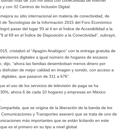
 suman más de 100 mil sitios con conectividad de internet
s y con 32 Centros de Inclusión Digital.
ejora su sitio internacional en materia de conectividad, de
l de Tecnologías de la Información 2015 del Foro Económico
ogró pasar del lugar 93 al 4 en el Índice de Accesibilidad a la
79 al 69 en el Índice de Disposición a la Conectividad”, subrayó,
2015, cristalizó el “Apagón Analógico” con la entrega gratuita de
televisores digitales a igual número de hogares de escasos
o, dijo, “ahora las familias desembolsan menos dinero por
y disfrutan de mejor calidad en imagen y sonido, con acceso a
 digitales, que pasaron de 311 a 676”.
ue el uso de los servicios de televisión de paga se ha
30%, ahora 6 de cada 10 hogares y empresas en México
.
Compartida, que se origina de la liberación de la banda de los
e Comunicaciones y Transportes aseveró que se trata de uno de
unicaciones más importantes que se están licitando en este
e es el primero en su tipo a nivel global.