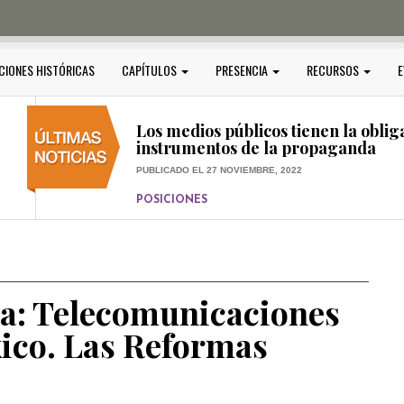
PUBLICADO EL 5 ENERO, 2023
POSICIONES
Amedi condena atentado contra Ci
CIONES HISTÓRICAS
CAPÍTULOS
PRESENCIA
RECURSOS
E
PUBLICADO EL 17 DICIEMBRE, 2022
POSICIONES
,
RELEVANTE
Los medios públicos tienen la oblig
instrumentos de la propaganda
PUBLICADO EL 27 NOVIEMBRE, 2022
POSICIONES
Consejos ciudadanos e IFT deben g
medios públicos
PUBLICADO EL 5 ENERO, 2023
a: Telecomunicaciones
xico. Las Reformas