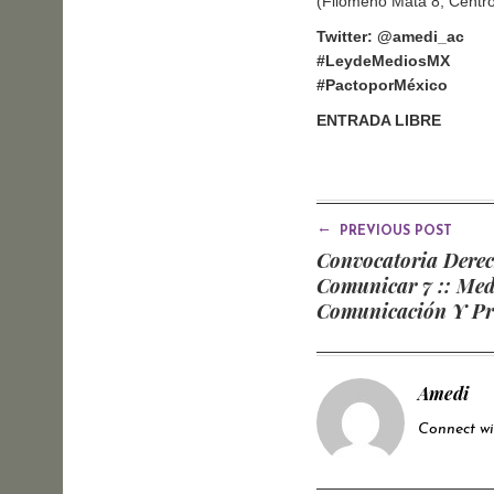
(Filomeno Mata 8, Centro
Twitter: @amedi_ac
#LeydeMediosMX
#PactoporMéxico
ENTRADA LIBRE
←
PREVIOUS POST
Convocatoria Dere
Comunicar 7 :: Med
Comunicación Y Pr
Electorales
Amedi
Connect w