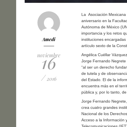
La Asociación Mexicana 
aniversario en la Faculta
Autónoma de México (UNAM
importancia y los retos q
Amedi
instituciones encargadas
artículo sexto de la Const
16
noviembre
Angélica Cuéllar Vázquez
Jorge Fernando Negrete 
“al ser un derecho funda
de tutela y de observancia
/
2016
del Estado. El de la inf
encuentra más en el territ
pública y, por lo tanto, d
Jorge Fernando Negrete, 
crea cuatro grandes inst
Nacional de los Derechos
Acceso a la Información y
Telecomunicaciones (IFT)