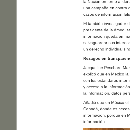
la Nación en torno al de
una campaña en contra de
casos de información fals
El también investigador d
presidente de la Amedi s
información queda en man
salvaguardar sus interese
un derecho individual sin
Rezagos en transparenc
Jacqueline Peschard Mari
explicó que en México la
con los estándares inter
y acceso a la información
la información, datos per
Añadió que en México el a
Canadá, donde es necesari
información, porque en Mé
información.