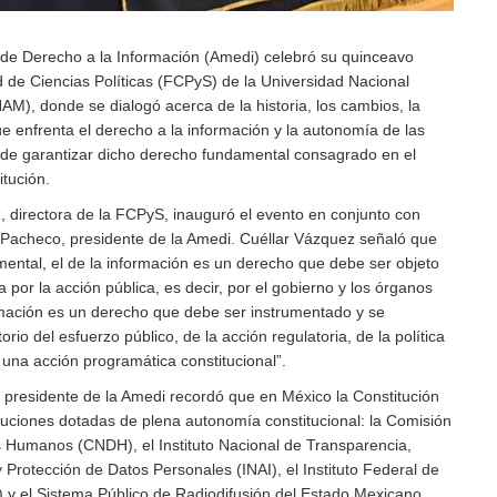
de Derecho a la Información (Amedi) celebró su quinceavo
d de Ciencias Políticas (FCPyS) de la Universidad Nacional
), donde se dialogó acerca de la historia, los cambios, la
ue enfrenta el derecho a la información y la autonomía de las
 de garantizar dicho derecho fundamental consagrado en el
itución.
, directora de la FCPyS, inauguró el evento en conjunto con
Pacheco, presidente de la Amedi. Cuéllar Vázquez señaló que
mental, el de la información es un derecho que debe ser objeto
 por la acción pública, es decir, por el gobierno y los órganos
ormación es un derecho que debe ser instrumentado y se
orio del esfuerzo público, de la acción regulatoria, de la política
e una acción programática constitucional”.
presidente de la Amedi recordó que en México la Constitución
ituciones dotadas de plena autonomía constitucional: la Comisión
 Humanos (CNDH), el Instituto Nacional de Transparencia,
 Protección de Datos Personales (INAI), el Instituto Federal de
 y el Sistema Público de Radiodifusión del Estado Mexicano