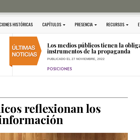
PUBLICADO EL 5 ENERO, 2023
POSICIONES
Amedi condena atentado contra Ci
CIONES HISTÓRICAS
CAPÍTULOS
PRESENCIA
RECURSOS
E
PUBLICADO EL 17 DICIEMBRE, 2022
POSICIONES
,
RELEVANTE
Los medios públicos tienen la oblig
instrumentos de la propaganda
PUBLICADO EL 27 NOVIEMBRE, 2022
POSICIONES
Consejos ciudadanos e IFT deben g
medios públicos
PUBLICADO EL 5 ENERO, 2023
cos reflexionan los
a información