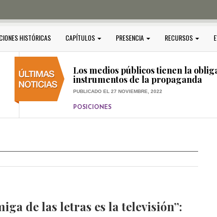
PUBLICADO EL 5 ENERO, 2023
POSICIONES
Amedi condena atentado contra Ci
CIONES HISTÓRICAS
CAPÍTULOS
PRESENCIA
RECURSOS
E
PUBLICADO EL 17 DICIEMBRE, 2022
POSICIONES
,
RELEVANTE
Los medios públicos tienen la oblig
instrumentos de la propaganda
PUBLICADO EL 27 NOVIEMBRE, 2022
POSICIONES
Consejos ciudadanos e IFT deben g
medios públicos
PUBLICADO EL 5 ENERO, 2023
ga de las letras es la televisión”: