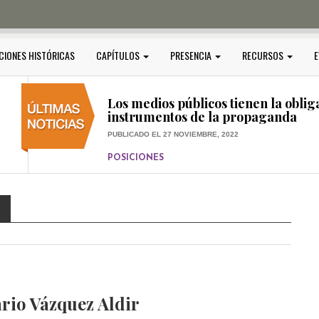
PUBLICADO EL 5 ENERO, 2023
POSICIONES
Amedi condena atentado contra Ci
CIONES HISTÓRICAS
CAPÍTULOS
PRESENCIA
RECURSOS
E
PUBLICADO EL 17 DICIEMBRE, 2022
POSICIONES
,
RELEVANTE
Los medios públicos tienen la oblig
instrumentos de la propaganda
PUBLICADO EL 27 NOVIEMBRE, 2022
POSICIONES
Consejos ciudadanos e IFT deben g
medios públicos
PUBLICADO EL 5 ENERO, 2023
rio Vázquez Aldir