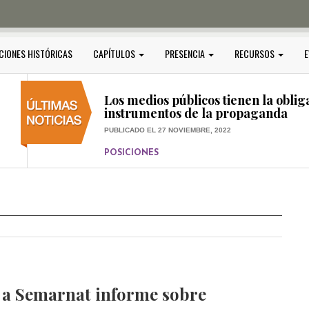
PUBLICADO EL 5 ENERO, 2023
POSICIONES
Amedi condena atentado contra Ci
CIONES HISTÓRICAS
CAPÍTULOS
PRESENCIA
RECURSOS
E
PUBLICADO EL 17 DICIEMBRE, 2022
POSICIONES
,
RELEVANTE
Los medios públicos tienen la oblig
instrumentos de la propaganda
PUBLICADO EL 27 NOVIEMBRE, 2022
POSICIONES
Consejos ciudadanos e IFT deben g
medios públicos
PUBLICADO EL 5 ENERO, 2023
 a Semarnat informe sobre