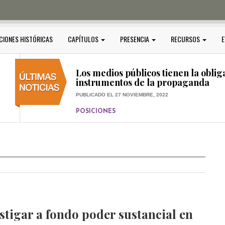
PUBLICADO EL 5 ENERO, 2023
POSICIONES
Amedi condena atentado contra Ci
CIONES HISTÓRICAS
CAPÍTULOS
PRESENCIA
RECURSOS
E
PUBLICADO EL 17 DICIEMBRE, 2022
POSICIONES
,
RELEVANTE
Los medios públicos tienen la oblig
instrumentos de la propaganda
PUBLICADO EL 27 NOVIEMBRE, 2022
POSICIONES
Consejos ciudadanos e IFT deben g
medios públicos
PUBLICADO EL 5 ENERO, 2023
stigar a fondo poder sustancial en