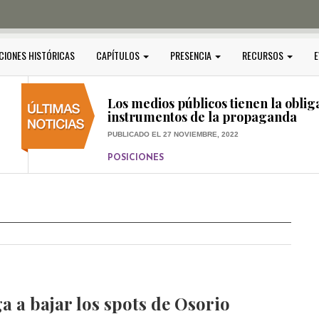
PUBLICADO EL 5 ENERO, 2023
POSICIONES
Amedi condena atentado contra Ci
CIONES HISTÓRICAS
CAPÍTULOS
PRESENCIA
RECURSOS
E
PUBLICADO EL 17 DICIEMBRE, 2022
POSICIONES
,
RELEVANTE
Los medios públicos tienen la oblig
instrumentos de la propaganda
PUBLICADO EL 27 NOVIEMBRE, 2022
POSICIONES
Consejos ciudadanos e IFT deben g
medios públicos
PUBLICADO EL 5 ENERO, 2023
ga a bajar los spots de Osorio