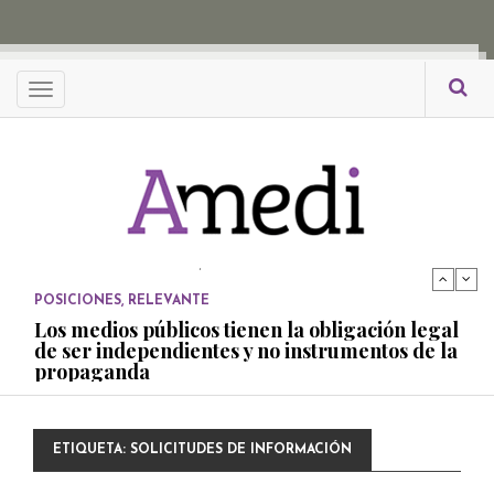
propaganda
PUBLICADO EL 27 NOVIEMBRE, 2022
POSICIONES
Menu
Consejos ciudadanos e IFT deben garantizar
independencia editorial de medios públicos
PUBLICADO EL 5 ENERO, 2023
POSICIONES
Amedi condena atentado contra Ciro Gómez
Leyva
PUBLICADO EL 17 DICIEMBRE, 2022
POSICIONES
,
RELEVANTE
Los medios públicos tienen la obligación legal
de ser independientes y no instrumentos de la
propaganda
PUBLICADO EL 27 NOVIEMBRE, 2022
POSICIONES
ETIQUETA:
SOLICITUDES DE INFORMACIÓN
Consejos ciudadanos e IFT deben garantizar
independencia editorial de medios públicos