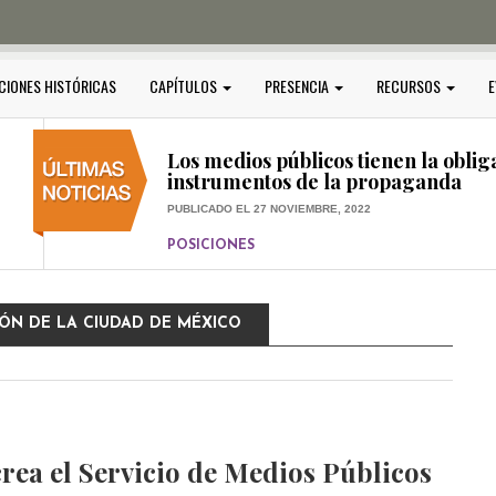
PUBLICADO EL 5 ENERO, 2023
POSICIONES
Amedi condena atentado contra Ci
CIONES HISTÓRICAS
CAPÍTULOS
PRESENCIA
RECURSOS
E
PUBLICADO EL 17 DICIEMBRE, 2022
POSICIONES
,
RELEVANTE
Los medios públicos tienen la oblig
instrumentos de la propaganda
PUBLICADO EL 27 NOVIEMBRE, 2022
POSICIONES
Consejos ciudadanos e IFT deben g
medios públicos
IÓN DE LA CIUDAD DE MÉXICO
PUBLICADO EL 5 ENERO, 2023
rea el Servicio de Medios Públicos