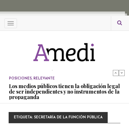
propaganda
PUBLICADO EL 27 NOVIEMBRE, 2022
POSICIONES
Menu
Consejos ciudadanos e IFT deben garantizar
independencia editorial de medios públicos
PUBLICADO EL 5 ENERO, 2023
POSICIONES
Amedi condena atentado contra Ciro Gómez
Leyva
PUBLICADO EL 17 DICIEMBRE, 2022
POSICIONES
,
RELEVANTE
Los medios públicos tienen la obligación legal
de ser independientes y no instrumentos de la
propaganda
PUBLICADO EL 27 NOVIEMBRE, 2022
POSICIONES
ETIQUETA:
SECRETARÍA DE LA FUNCIÓN PÚBLICA
Consejos ciudadanos e IFT deben garantizar
independencia editorial de medios públicos