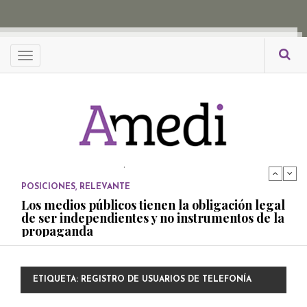
propaganda
PUBLICADO EL 27 NOVIEMBRE, 2022
POSICIONES
Menu
Consejos ciudadanos e IFT deben garantizar
independencia editorial de medios públicos
PUBLICADO EL 5 ENERO, 2023
POSICIONES
Amedi condena atentado contra Ciro Gómez
Leyva
PUBLICADO EL 17 DICIEMBRE, 2022
POSICIONES
,
RELEVANTE
Los medios públicos tienen la obligación legal
de ser independientes y no instrumentos de la
propaganda
PUBLICADO EL 27 NOVIEMBRE, 2022
POSICIONES
ETIQUETA:
REGISTRO DE USUARIOS DE TELEFONÍA
Consejos ciudadanos e IFT deben garantizar
independencia editorial de medios públicos
MÓVIL