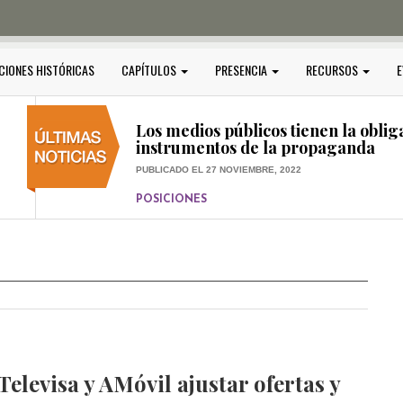
PUBLICADO EL 5 ENERO, 2023
POSICIONES
Amedi condena atentado contra Ci
CIONES HISTÓRICAS
CAPÍTULOS
PRESENCIA
RECURSOS
E
PUBLICADO EL 17 DICIEMBRE, 2022
POSICIONES
,
RELEVANTE
Los medios públicos tienen la oblig
instrumentos de la propaganda
PUBLICADO EL 27 NOVIEMBRE, 2022
POSICIONES
Consejos ciudadanos e IFT deben g
medios públicos
PUBLICADO EL 5 ENERO, 2023
Televisa y AMóvil ajustar ofertas y