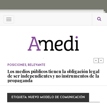
propaganda
PUBLICADO EL 27 NOVIEMBRE, 2022
POSICIONES
Menu
Consejos ciudadanos e IFT deben garantizar
independencia editorial de medios públicos
PUBLICADO EL 5 ENERO, 2023
POSICIONES
Amedi condena atentado contra Ciro Gómez
Leyva
PUBLICADO EL 17 DICIEMBRE, 2022
POSICIONES
,
RELEVANTE
Los medios públicos tienen la obligación legal
de ser independientes y no instrumentos de la
propaganda
PUBLICADO EL 27 NOVIEMBRE, 2022
POSICIONES
ETIQUETA:
NUEVO MODELO DE COMUNICACIÓN
Consejos ciudadanos e IFT deben garantizar
independencia editorial de medios públicos