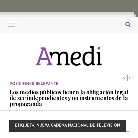
propaganda
PUBLICADO EL 27 NOVIEMBRE, 2022
POSICIONES
Menu
Consejos ciudadanos e IFT deben garantizar
independencia editorial de medios públicos
PUBLICADO EL 5 ENERO, 2023
POSICIONES
Amedi condena atentado contra Ciro Gómez
Leyva
PUBLICADO EL 17 DICIEMBRE, 2022
POSICIONES
,
RELEVANTE
Los medios públicos tienen la obligación legal
de ser independientes y no instrumentos de la
propaganda
PUBLICADO EL 27 NOVIEMBRE, 2022
POSICIONES
ETIQUETA:
NUEVA CADENA NACIONAL DE TELEVISIÓN
Consejos ciudadanos e IFT deben garantizar
independencia editorial de medios públicos