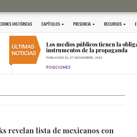
PUBLICADO EL 5 ENERO, 2023
POSICIONES
Amedi condena atentado contra Ci
CIONES HISTÓRICAS
CAPÍTULOS
PRESENCIA
RECURSOS
E
PUBLICADO EL 17 DICIEMBRE, 2022
POSICIONES
,
RELEVANTE
Los medios públicos tienen la oblig
instrumentos de la propaganda
PUBLICADO EL 27 NOVIEMBRE, 2022
POSICIONES
Consejos ciudadanos e IFT deben g
medios públicos
PUBLICADO EL 5 ENERO, 2023
s revelan lista de mexicanos con