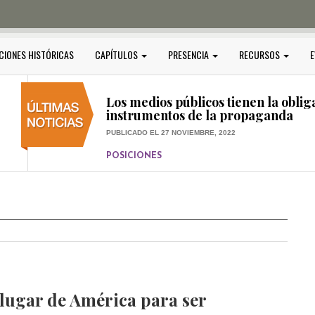
PUBLICADO EL 5 ENERO, 2023
POSICIONES
Amedi condena atentado contra Ci
CIONES HISTÓRICAS
CAPÍTULOS
PRESENCIA
RECURSOS
E
PUBLICADO EL 17 DICIEMBRE, 2022
POSICIONES
,
RELEVANTE
Los medios públicos tienen la oblig
instrumentos de la propaganda
PUBLICADO EL 27 NOVIEMBRE, 2022
POSICIONES
Consejos ciudadanos e IFT deben g
medios públicos
PUBLICADO EL 5 ENERO, 2023
lugar de América para ser