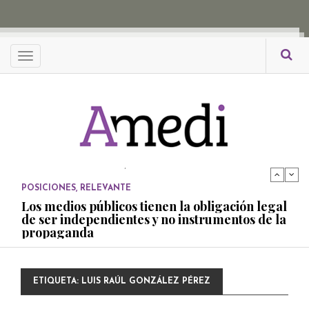
propaganda
PUBLICADO EL 27 NOVIEMBRE, 2022
POSICIONES
Menu
Consejos ciudadanos e IFT deben garantizar
independencia editorial de medios públicos
PUBLICADO EL 5 ENERO, 2023
POSICIONES
Amedi condena atentado contra Ciro Gómez
Leyva
PUBLICADO EL 17 DICIEMBRE, 2022
POSICIONES
,
RELEVANTE
Los medios públicos tienen la obligación legal
de ser independientes y no instrumentos de la
propaganda
PUBLICADO EL 27 NOVIEMBRE, 2022
POSICIONES
ETIQUETA:
LUIS RAÚL GONZÁLEZ PÉREZ
Consejos ciudadanos e IFT deben garantizar
independencia editorial de medios públicos