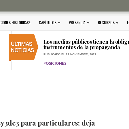
PUBLICADO EL 5 ENERO, 2023
POSICIONES
Amedi condena atentado contra Ci
CIONES HISTÓRICAS
CAPÍTULOS
PRESENCIA
RECURSOS
E
PUBLICADO EL 17 DICIEMBRE, 2022
POSICIONES
,
RELEVANTE
Los medios públicos tienen la oblig
instrumentos de la propaganda
PUBLICADO EL 27 NOVIEMBRE, 2022
POSICIONES
Consejos ciudadanos e IFT deben g
medios públicos
PUBLICADO EL 5 ENERO, 2023
y3de3 para particulares; deja