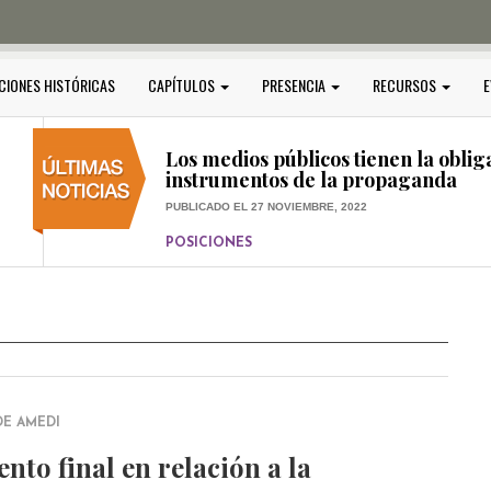
PUBLICADO EL 5 ENERO, 2023
POSICIONES
Amedi condena atentado contra Ci
CIONES HISTÓRICAS
CAPÍTULOS
PRESENCIA
RECURSOS
E
PUBLICADO EL 17 DICIEMBRE, 2022
POSICIONES
,
RELEVANTE
Los medios públicos tienen la oblig
instrumentos de la propaganda
PUBLICADO EL 27 NOVIEMBRE, 2022
POSICIONES
Consejos ciudadanos e IFT deben g
medios públicos
PUBLICADO EL 5 ENERO, 2023
DE AMEDI
to final en relación a la