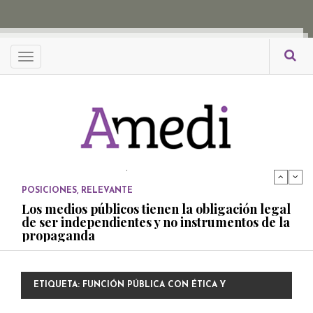
propaganda
PUBLICADO EL 27 NOVIEMBRE, 2022
POSICIONES
Menu
Consejos ciudadanos e IFT deben garantizar
independencia editorial de medios públicos
PUBLICADO EL 5 ENERO, 2023
POSICIONES
Amedi condena atentado contra Ciro Gómez
Leyva
PUBLICADO EL 17 DICIEMBRE, 2022
POSICIONES
,
RELEVANTE
Los medios públicos tienen la obligación legal
de ser independientes y no instrumentos de la
propaganda
PUBLICADO EL 27 NOVIEMBRE, 2022
POSICIONES
ETIQUETA:
FUNCIÓN PÚBLICA CON ÉTICA Y
Consejos ciudadanos e IFT deben garantizar
independencia editorial de medios públicos
RESPONSABILIDAD