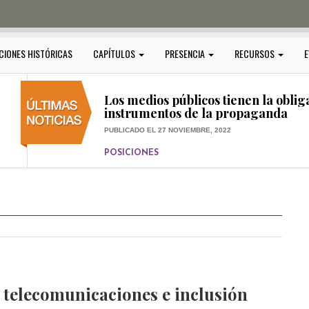
PUBLICADO EL 5 ENERO, 2023
POSICIONES
Amedi condena atentado contra Ci
CIONES HISTÓRICAS
CAPÍTULOS
PRESENCIA
RECURSOS
E
PUBLICADO EL 17 DICIEMBRE, 2022
POSICIONES
,
RELEVANTE
Los medios públicos tienen la oblig
instrumentos de la propaganda
PUBLICADO EL 27 NOVIEMBRE, 2022
POSICIONES
Consejos ciudadanos e IFT deben g
medios públicos
PUBLICADO EL 5 ENERO, 2023
 telecomunicaciones e inclusión