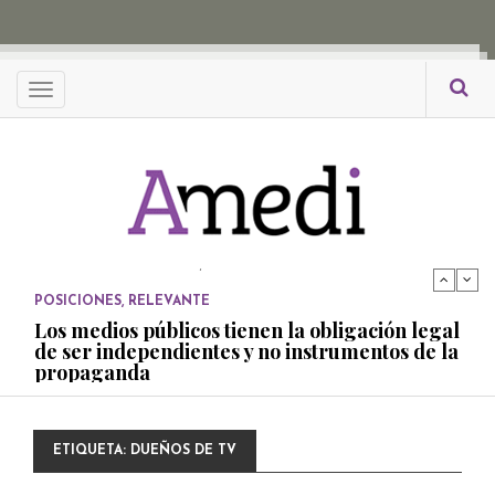
propaganda
PUBLICADO EL 27 NOVIEMBRE, 2022
POSICIONES
Menu
Consejos ciudadanos e IFT deben garantizar
independencia editorial de medios públicos
PUBLICADO EL 5 ENERO, 2023
POSICIONES
Amedi condena atentado contra Ciro Gómez
Leyva
PUBLICADO EL 17 DICIEMBRE, 2022
POSICIONES
,
RELEVANTE
Los medios públicos tienen la obligación legal
de ser independientes y no instrumentos de la
propaganda
PUBLICADO EL 27 NOVIEMBRE, 2022
POSICIONES
ETIQUETA:
DUEÑOS DE TV
Consejos ciudadanos e IFT deben garantizar
independencia editorial de medios públicos