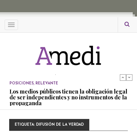
propaganda
PUBLICADO EL 27 NOVIEMBRE, 2022
POSICIONES
Menu
Consejos ciudadanos e IFT deben garantizar
independencia editorial de medios públicos
PUBLICADO EL 5 ENERO, 2023
POSICIONES
Amedi condena atentado contra Ciro Gómez
Leyva
PUBLICADO EL 17 DICIEMBRE, 2022
POSICIONES
,
RELEVANTE
Los medios públicos tienen la obligación legal
de ser independientes y no instrumentos de la
propaganda
PUBLICADO EL 27 NOVIEMBRE, 2022
POSICIONES
ETIQUETA:
DIFUSIÓN DE LA VERDAD
Consejos ciudadanos e IFT deben garantizar
independencia editorial de medios públicos