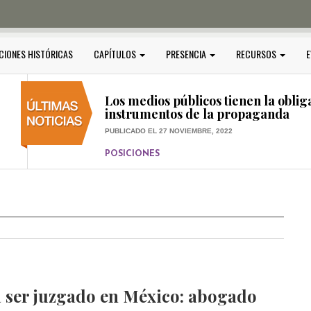
PUBLICADO EL 5 ENERO, 2023
POSICIONES
Amedi condena atentado contra Ci
CIONES HISTÓRICAS
CAPÍTULOS
PRESENCIA
RECURSOS
E
PUBLICADO EL 17 DICIEMBRE, 2022
POSICIONES
,
RELEVANTE
Los medios públicos tienen la oblig
instrumentos de la propaganda
PUBLICADO EL 27 NOVIEMBRE, 2022
POSICIONES
Consejos ciudadanos e IFT deben g
medios públicos
PUBLICADO EL 5 ENERO, 2023
 ser juzgado en México: abogado