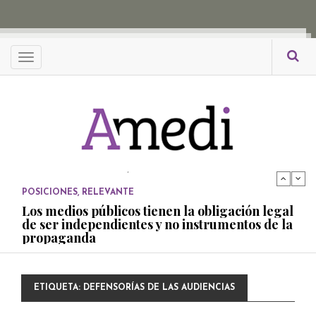
propaganda
PUBLICADO EL 27 NOVIEMBRE, 2022
POSICIONES
Menu
Consejos ciudadanos e IFT deben garantizar
independencia editorial de medios públicos
PUBLICADO EL 5 ENERO, 2023
POSICIONES
Amedi condena atentado contra Ciro Gómez
Leyva
PUBLICADO EL 17 DICIEMBRE, 2022
POSICIONES
,
RELEVANTE
Los medios públicos tienen la obligación legal
de ser independientes y no instrumentos de la
propaganda
PUBLICADO EL 27 NOVIEMBRE, 2022
POSICIONES
ETIQUETA:
DEFENSORÍAS DE LAS AUDIENCIAS
Consejos ciudadanos e IFT deben garantizar
independencia editorial de medios públicos