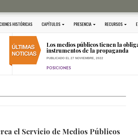
PUBLICADO EL 5 ENERO, 2023
POSICIONES
Amedi condena atentado contra Ci
CIONES HISTÓRICAS
CAPÍTULOS
PRESENCIA
RECURSOS
E
PUBLICADO EL 17 DICIEMBRE, 2022
POSICIONES
,
RELEVANTE
Los medios públicos tienen la oblig
instrumentos de la propaganda
PUBLICADO EL 27 NOVIEMBRE, 2022
POSICIONES
Consejos ciudadanos e IFT deben g
medios públicos
PUBLICADO EL 5 ENERO, 2023
rea el Servicio de Medios Públicos