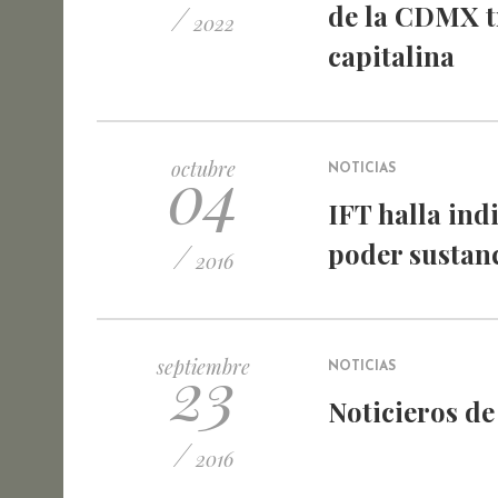
/
de la CDMX t
2022
capitalina
04
octubre
NOTICIAS
IFT halla ind
/
poder sustan
2016
23
septiembre
NOTICIAS
Noticieros d
/
2016