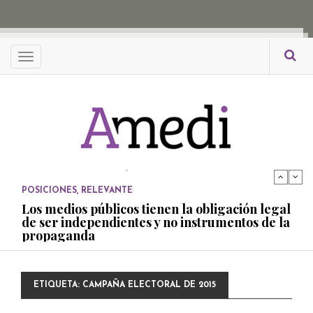
propaganda
PUBLICADO EL 27 NOVIEMBRE, 2022
POSICIONES
Menu
Consejos ciudadanos e IFT deben garantizar
independencia editorial de medios públicos
PUBLICADO EL 5 ENERO, 2023
POSICIONES
Amedi condena atentado contra Ciro Gómez
Leyva
PUBLICADO EL 17 DICIEMBRE, 2022
POSICIONES
,
RELEVANTE
Los medios públicos tienen la obligación legal
de ser independientes y no instrumentos de la
propaganda
PUBLICADO EL 27 NOVIEMBRE, 2022
POSICIONES
ETIQUETA:
CAMPAÑA ELECTORAL DE 2015
Consejos ciudadanos e IFT deben garantizar
independencia editorial de medios públicos