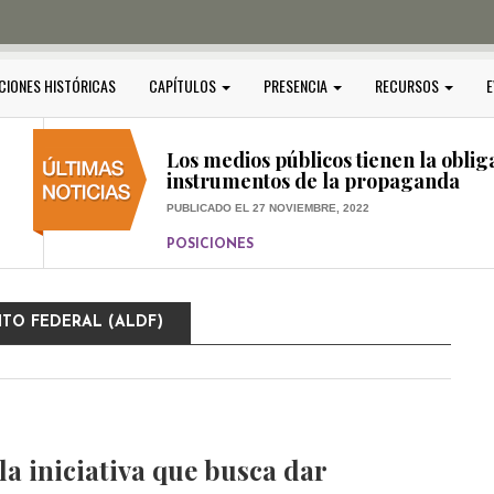
PUBLICADO EL 5 ENERO, 2023
POSICIONES
Amedi condena atentado contra Ci
CIONES HISTÓRICAS
CAPÍTULOS
PRESENCIA
RECURSOS
E
PUBLICADO EL 17 DICIEMBRE, 2022
POSICIONES
,
RELEVANTE
Los medios públicos tienen la oblig
instrumentos de la propaganda
PUBLICADO EL 27 NOVIEMBRE, 2022
POSICIONES
Consejos ciudadanos e IFT deben g
medios públicos
ITO FEDERAL (ALDF)
PUBLICADO EL 5 ENERO, 2023
la iniciativa que busca dar