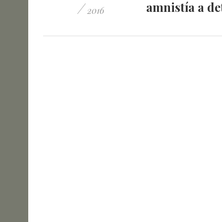
/
amnistía a d
2016