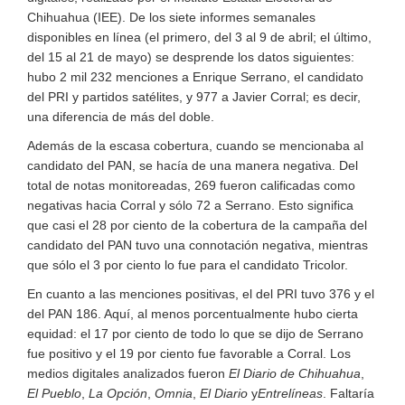
Chihuahua (IEE). De los siete informes semanales
disponibles en línea (el primero, del 3 al 9 de abril; el último,
del 15 al 21 de mayo) se desprende los datos siguientes:
hubo 2 mil 232 menciones a Enrique Serrano, el candidato
del PRI y partidos satélites, y 977 a Javier Corral; es decir,
una diferencia de más del doble.
Además de la escasa cobertura, cuando se mencionaba al
candidato del PAN, se hacía de una manera negativa. Del
total de notas monitoreadas, 269 fueron calificadas como
negativas hacia Corral y sólo 72 a Serrano. Esto significa
que casi el 28 por ciento de la cobertura de la campaña del
candidato del PAN tuvo una connotación negativa, mientras
que sólo el 3 por ciento lo fue para el candidato Tricolor.
En cuanto a las menciones positivas, el del PRI tuvo 376 y el
del PAN 186. Aquí, al menos porcentualmente hubo cierta
equidad: el 17 por ciento de todo lo que se dijo de Serrano
fue positivo y el 19 por ciento fue favorable a Corral. Los
medios digitales analizados fueron
El Diario de Chihuahua
,
El Pueblo
,
La Opción
,
Omnia
,
El Diario
y
Entrelíneas
. Faltaría