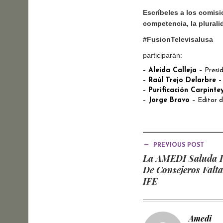
Escríbeles a los comisi
competencia, la plural
#FusionTelevisaIusa
participarán:
–
Aleida Calleja
– Presi
–
Raúl Trejo Delarbre
–
–
Purificación Carpint
–
Jorge Bravo
– Editor 
←
PREVIOUS POST
La AMEDI Saluda I
De Consejeros Falta
IFE
Amedi