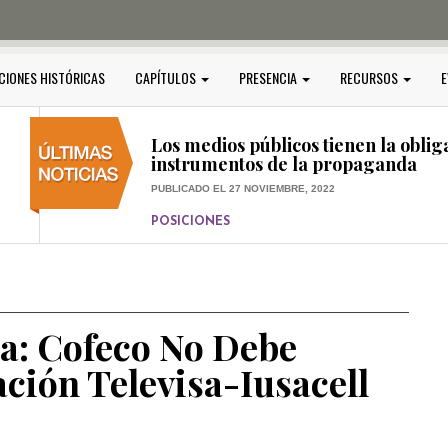
PUBLICADO EL 5 ENERO, 2023
POSICIONES
Amedi condena atentado contra Ci
CIONES HISTÓRICAS
CAPÍTULOS
PRESENCIA
RECURSOS
E
PUBLICADO EL 17 DICIEMBRE, 2022
POSICIONES
,
RELEVANTE
Los medios públicos tienen la oblig
instrumentos de la propaganda
PUBLICADO EL 27 NOVIEMBRE, 2022
POSICIONES
Consejos ciudadanos e IFT deben g
medios públicos
PUBLICADO EL 5 ENERO, 2023
a: Cofeco No Debe
ción Televisa-Iusacell