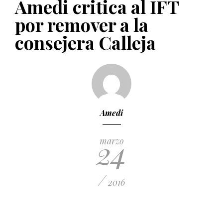
Amedi critica al IFT
PUBLICADO EL 5 ENERO, 2023
por remover a la
consejera Calleja
Amedi
24
marzo
/
2016